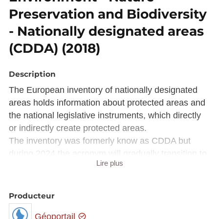
Preservation and Biodiversity
- Nationally designated areas
(CDDA) (2018)
Description
The European inventory of nationally designated
areas holds information about protected areas and
the national legislative instruments, which directly
or indirectly create protected areas.
The inventory was formerly know as CDDA but
during 2024 the acronym will gradually transition to
Lire plus
the more accurate NatDA.
This reporting obligation is an Eionet core data flow.
Producteur
Reporting under this obligation is used for EEA
Géoportail