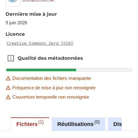
Core set of indicators.
Dernière mise à jour
Delivery process is managed by EEA.
9 juin 2026
Description copied from
Licence
https://rod.eionet.europa.eu/obligations/32
Creative Commons Zero (CC0)
Description copied from
catalog.inspire.geoportail.lu
.
Qualité des métadonnées
Qualité des métadonnées
Documentation des fichiers manquante
Fréquence de mise à jour non renseignée
Couverture temporelle non renseignée
1
0
Fichiers
Réutilisations
Discussi