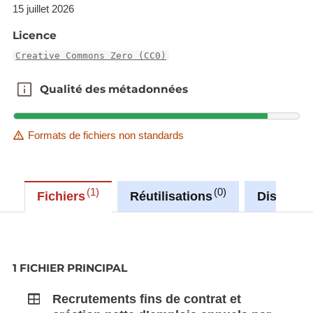
15 juillet 2026
Licence
Creative Commons Zero (CC0)
Qualité des métadonnées
Qualité des métadonnées
Formats de fichiers non standards
1
0
Fichiers
Réutilisations
Discussi
1 FICHIER PRINCIPAL
Recrutements fins de contrat et