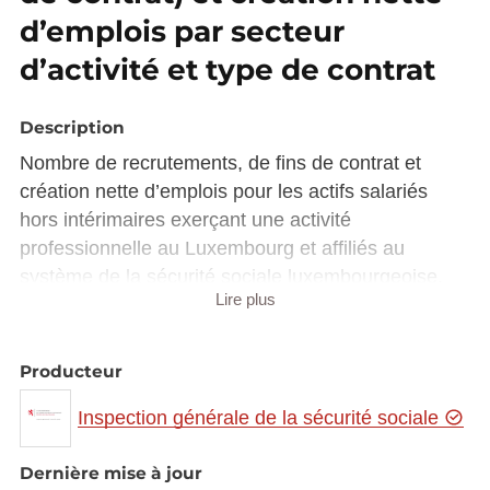
d’emplois par secteur
d’activité et type de contrat
Description
Nombre de recrutements, de fins de contrat et
création nette d’emplois pour les actifs salariés
hors intérimaires exerçant une activité
professionnelle au Luxembourg et affiliés au
système de la sécurité sociale luxembourgeoise,
Lire plus
selon le secteur d’activité, le type de contrat (CDI,
CDD, Apprenti) et la durée de contrat en CDD (<=
1 mois, 2-6 mois, 7-12 mois, > 12 mois)
Producteur
Inspection générale de la sécurité sociale
Dernière mise à jour