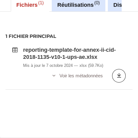
1
0
Fichiers
Réutilisations
Discussi
1 FICHIER PRINCIPAL
reporting-template-for-annex-ii-cid-
2018-1135-v10-1-ups-ae.xlsx
Mis à jour le 7 octobre 2024
xlsx
(59.7Ko)
Voir les métadonnées