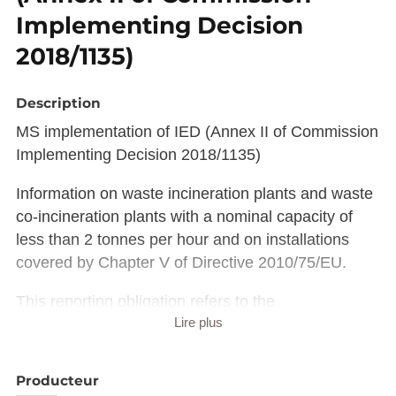
Implementing Decision
2018/1135)
Description
MS implementation of IED (Annex II of Commission
Implementing Decision 2018/1135)
Information on waste incineration plants and waste
co-incineration plants with a nominal capacity of
less than 2 tonnes per hour and on installations
covered by Chapter V of Directive 2010/75/EU.
This reporting obligation refers to the
Lire plus
implementation of the Industrial Emissions Directive
(Directive 2010/75/EU) and covers only Annex II of
the Commission Implementing Decision 2018/1135.
Producteur
The information reported relates to two areas,