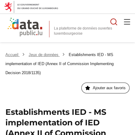
Reche
La plateforme de données ouvertes
Accueil
Jeux de données
Establishments IED - MS
implementation of IED (Annex II of Commission Implementing
Decision 2018/1135)
Ajouter aux favoris
Establishments IED - MS
implementation of IED
(Annex II of Commission