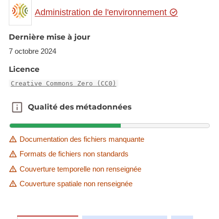
namely:
Administration de l'environnement
A reference to the list of installations made
Dernière mise à jour
publicly available in accordance with Article
7 octobre 2024
55(3) of Directive 2010/75/EU.
Licence
Summary information on installations
covered by Chapter V of Directive
Creative Commons Zero (CC0)
2010/75/EU.
Qualité des métadonnées
Qualité des métadonnées
The format to be used is an Excel sheet template
prepared by the European Commission and
Documentation des fichiers manquante
referred to below. The reference year to be
Formats de fichiers non standards
reported is 2021. Please follow the instructions of
the template.
Couverture temporelle non renseignée
Couverture spatiale non renseignée