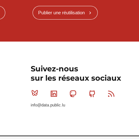
Publier une réutilisation
Suivez-nous
sur les réseaux sociaux
Bluesky
Linkedin
Mastodon
Github
RSS
info@data.public.lu