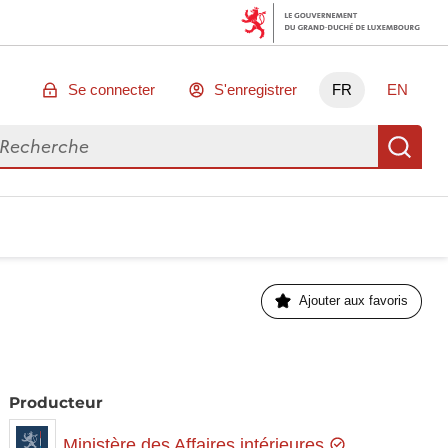
Se connecter
S'enregistrer
FR
EN
chercher des données
Re
Ajouter aux favoris
Producteur
Ministère des Affaires intérieures