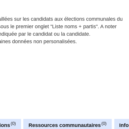
taillées sur les candidats aux élections communales du
ous le premier onglet "Liste noms + partis". A noter
'indiquée par le candidat ou la candidate.
aines données non personalisées.
0
0
ions
Ressources communautaires
Inf