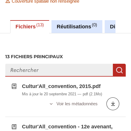
Couverture spatiale non renseignée
13
0
Fichiers
Réutilisations
Discuss
13 FICHIERS PRINCIPAUX
Rechercher des fichiers
R
Cultur'All_convention, 2015.pdf
Mis à jour le 20 septembre 2021
pdf
(2.1Mo)
Voir les métadonnées
Cultur'All_convention - 12e avenant,