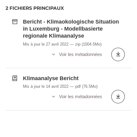
conjunction with and with reference to the study
2 FICHIERS PRINCIPAUX
report under 1).
Bericht - Klimaokologische Situation
in Luxemburg - Modellbasierte
regionale Klimaanalyse
Mis à jour le 27 avril 2022
zip
(1004.5Mo)
Voir les métadonnées
Klimaanalyse Bericht
Mis à jour le 14 avril 2022
pdf
(76.5Mo)
Voir les métadonnées