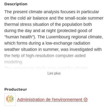
Description
The present climate analysis focuses in particular
on the cold air balance and the small-scale summer
thermal stress situation of the population both
during the day and at night (protected good of
"human health"). The Luxembourg regional climate,
which forms during a low-exchange radiation
weather situation in summer, was investigated with
the help of high-resolution computer-aided
modeling.
The rectangular study area used for climate
Lire plus
modeling covers an area of about 5,170 km²
(approximately 60.8 km x 85 km), so that elevation
differences and land use in the surrounding area
Producteur
that influence the Luxembourg regional climate can
Administration de l'environnement
be taken into account.
The study consists of the following parts: