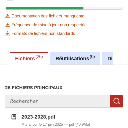
Documentation des fichiers manquante
Fréquence de mise à jour non respectée
Formats de fichiers non standards
26
0
Fichiers
Réutilisations
Discuss
26 FICHIERS PRINCIPAUX
Rechercher des fichiers
R
2023-2028.pdf
Mis à jour le 17 juin 2025
pdf
(40.9Mo)