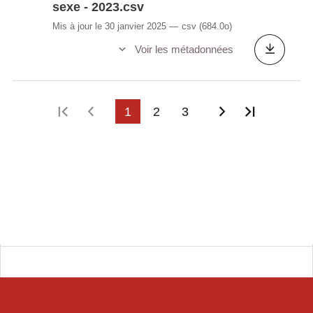
sexe - 2023.csv
Mis à jour le 30 janvier 2025
csv
(684.0o)
Voir les métadonnées
Première page
Page précédente
1
2
3
Page suivant
Dernière