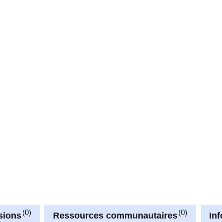
0
0
sions
Ressources communautaires
In