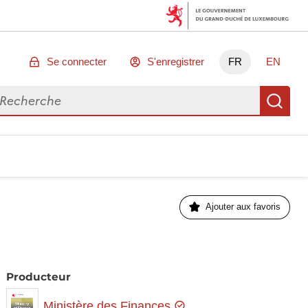
Se connecter
S'enregistrer
FR
EN
chercher des données
Re
Ajouter aux favoris
Producteur
Ministère des Finances