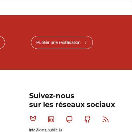
Publier une réutilisation
Suivez-nous
sur les réseaux sociaux
Bluesky
Linkedin
Mastodon
Github
RSS
info@data.public.lu