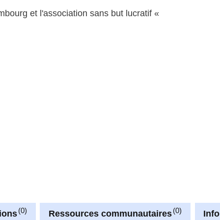
rg et l'association sans but lucratif «
0
0
ions
Ressources communautaires
Inf