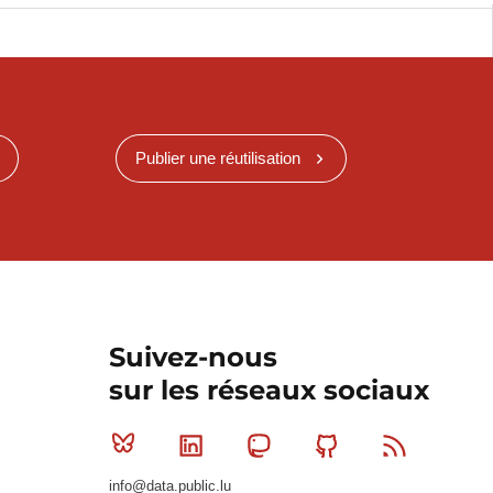
Publier une réutilisation
Suivez-nous
sur les réseaux sociaux
Bluesky
Linkedin
Mastodon
Github
RSS
info@data.public.lu