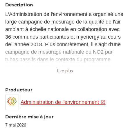
Description
L'Administration de l'environnement a organisé une
large campagne de mesurage de la qualité de l'air
ambiant à échelle nationale en collaboration avec
36 communes participantes et myenergy au cours
de l'année 2018. Plus concrètement, il s'agit d'une
campagne de mesurage nationale du NO2 par
tubes passifs dans le contexte du programme
national de la qualité de l'air et du « Klimapakt
Lire plus
Loftqualitéit ». La campagne vise à sensibiliser et à
informer les communes et leurs habitants sur la
qualité de l'air dans leur communes respectives,
Producteur
motiver les communes de contribuer à améliorer
Administration de l'environnement
leur qualité de l'air, ainsi de faire preuve des efforts
entrepris par les communes en vue de
Dernière mise à jour
communications futures.
7 mai 2026