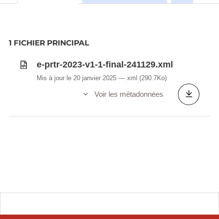
to be reported is stored in the so-called EU registry
of industrial sites which constitutes obligation
http://rod.eionet.europa.eu/obligations/721
1 FICHIER PRINCIPAL
e-prtr-2023-v1-1-final-241129.xml
Mis à jour le 20 janvier 2025
xml
(290.7Ko)
Voir les métadonnées