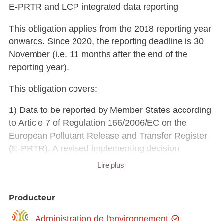
E-PRTR and LCP integrated data reporting
This obligation applies from the 2018 reporting year
onwards. Since 2020, the reporting deadline is 30
November (i.e. 11 months after the end of the
reporting year).
This obligation covers:
1) Data to be reported by Member States according
to Article 7 of Regulation 166/2006/EC on the
European Pollutant Release and Transfer Register
(E-PRTR). A revised implementing decision
outlining the data to be reported under Article 7 was
Lire plus
published in October 2019 and has applied from
the 2019 reporting year onwards - Commission
Producteur
Implementing Decision (EU) 2019/1741
(
http://data.europa.eu/eli/dec_impl/2019/1741/oj
).
Administration de l'environnement