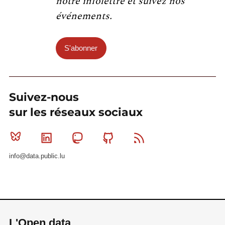
notre infolettre et suivez nos
événements.
S'abonner
Suivez-nous
sur les réseaux sociaux
Bluesky
Linkedin
Mastodon
Github
RSS
info@data.public.lu
L'Open data