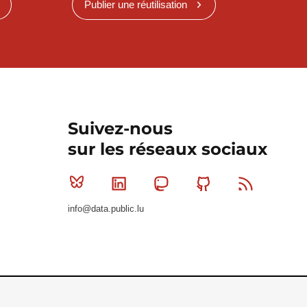
Publier une réutilisation
Suivez-nous
sur les réseaux sociaux
Bluesky
Linkedin
Mastodon
Github
RSS
info@data.public.lu