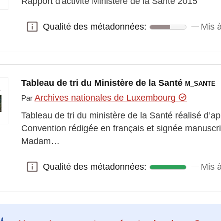
Rapport d'activité Ministère de la Santé 2015
Qualité des métadonnées:
Mis à
Qualité des métadonnées:
Tableau de tri du Ministère de la Santé
M_SANTE
Archives nationales de Luxembourg
Par
Tableau de tri du ministère de la Santé réalisé d’ap
Convention rédigée en français et signée manuscr
Madam…
Qualité des métadonnées:
Mis à
Qualité des métadonnées: