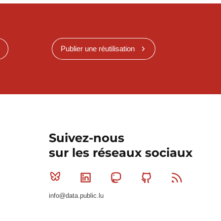
Publier une réutilisation
Suivez-nous
sur les réseaux sociaux
Bluesky
Linkedin
Mastodon
Github
RSS
info@data.public.lu