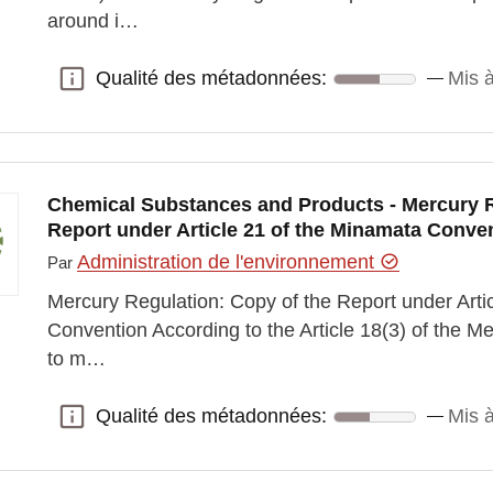
around i…
Qualité des métadonnées:
Mis à
Qualité des métadonnées:
Chemical Substances and Products - Mercury R
Report under Article 21 of the Minamata Conve
Administration de l'environnement
Par
Mercury Regulation: Copy of the Report under Arti
Convention According to the Article 18(3) of the M
to m…
Qualité des métadonnées:
Mis à
Qualité des métadonnées: