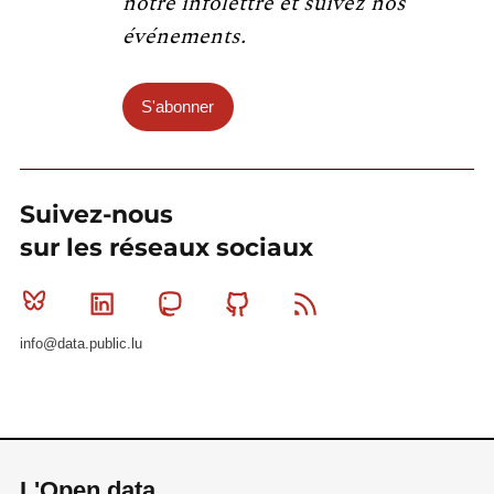
notre infolettre et suivez nos
événements.
S'abonner
Suivez-nous
sur les réseaux sociaux
Bluesky
Linkedin
Mastodon
Github
RSS
info@data.public.lu
L'Open data