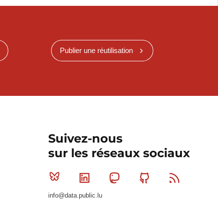
Publier une réutilisation
Suivez-nous
sur les réseaux sociaux
Bluesky
Linkedin
Mastodon
Github
RSS
info@data.public.lu