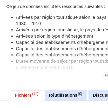
Ce jeu de données inclut les ressources suivantes :
Arrivées par région touristique selon le pay
1980 - 2010
Arrivées par région touristique, le pays de 
Arrivées selon le type d'hébergement
Capacité des établissements d'hébergement 
Capacité des établissements d'hébergement to
Capacité des établissements d'hébergement 
Durée moyenne de séjour par région touristi
d'hébergement 1980 - 2010
Durée moyenne de séjour par région touristi
Lir
Nuitées passées dans des établissements d'h
pays de résidence et type d'hébergement
Nuitées passées dans des établissements d'h
11
0
Fichiers
Réutilisations
Discus
pays de résidence et type d'hébergement 1
Nuitées passées dans des établissements d'