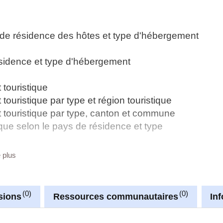
s de résidence des hôtes et type d'hébergement
résidence et type d'hébergement
touristique
uristique par type et région touristique
touristique par type, canton et commune
que selon le pays de résidence et type
que, le pays de résidence et type d'hébergement
e plus
ébergement touristique par région touristique,
ébergement touristique par région touristique,
0
0
sions
Ressources communautaires
In
980 - 2010
hébergement touristique, par type catégorie