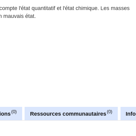
mpte l'état quantitatif et l'état chimique. Les masses
n mauvais état.
0
0
ions
Ressources communautaires
Inf