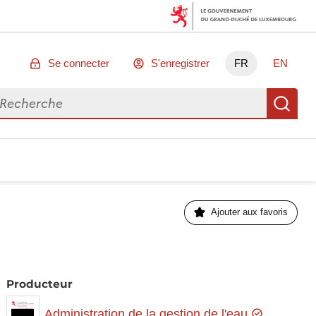
Se connecter
S'enregistrer
FR
EN
chercher des données
Re
Ajouter aux favoris
Producteur
Administration de la gestion de l'eau