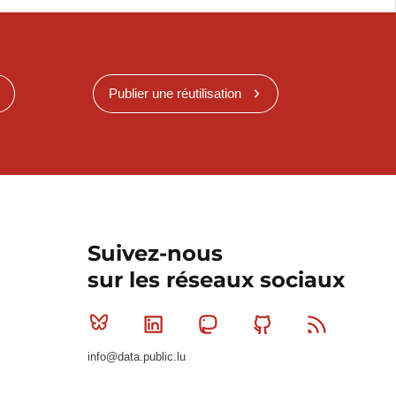
Publier une réutilisation
Suivez-nous
sur les réseaux sociaux
Bluesky
Linkedin
Mastodon
Github
RSS
info@data.public.lu