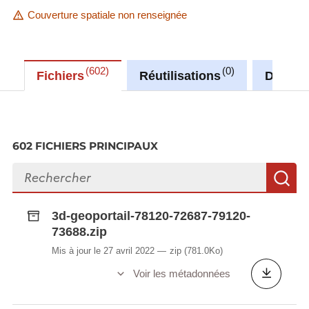
Couverture spatiale non renseignée
602
0
Fichiers
Réutilisations
Discus
602 FICHIERS PRINCIPAUX
Rechercher des fichiers
R
3d-geoportail-78120-72687-79120-
73688.zip
Mis à jour le 27 avril 2022
zip
(781.0Ko)
Voir les métadonnées