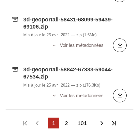
3d-geoportail-58431-68099-59439-
69106.zip
Mis à jour le 26 avril 2022
zip
(1.6Mo)
Voir les métadonnées
3d-geoportail-58842-67333-59044-
67534.zip
Mis à jour le 25 avril 2022
zip
(176.3Ko)
Voir les métadonnées
Première page
Page précédente
1
2
101
Page suivan
Dernièr