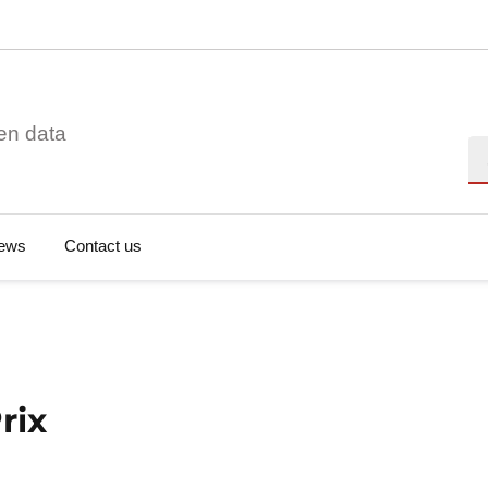
en data
Se
ews
Contact us
rix