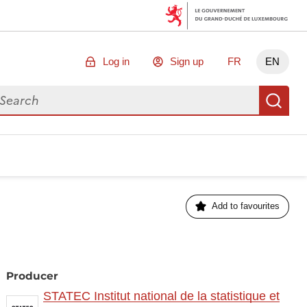
Log in
Sign up
FR
EN
arch for data
Se
Add to favourites
Producer
STATEC Institut national de la statistique et