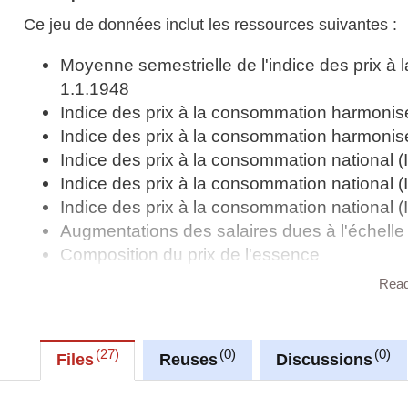
Ce jeu de données inclut les ressources suivantes :
Moyenne semestrielle de l'indice des prix à
1.1.1948
Indice des prix à la consommation harmoni
Indice des prix à la consommation harmoni
Indice des prix à la consommation national
Indice des prix à la consommation national
Indice des prix à la consommation national 
Augmentations des salaires dues à l'échelle
Composition du prix de l'essence
Composition du prix de l'électricité par type d
Rea
Composition du prix des gazole/diesel
Composition du prix du gaz de pétrole liquéfi
Composition du prix du gaz naturel par type 
27
0
0
Files
Reuses
Discussions
Indice des prix à la consommation harmoni
Indice des prix à la consommation harmonis