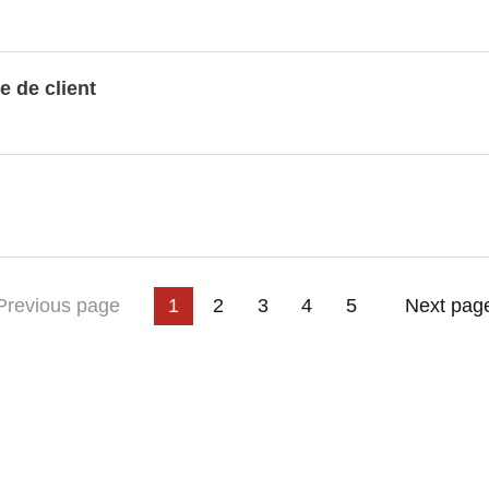
nnées LUSTAT
e de client
3
4
page
Previous page
1
2
5
Next pag