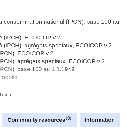
 la consommation national (IPCN), base 100 au
sé (IPCH), ECOICOP v.2
sé (IPCH), agrégats spéciaux, ECOICOP v.2
 (IPCN), ECOICOP v.2
 (IPCN), agrégats spéciaux, ECOICOP v.2
(IPCN), base 100 au 1.1.1948
 mobile
e client
d more
é (GPL) par type de client
de client
0
Community resources
Information
sé (IPCH), ECOICOP v.1
é (IPCH), agrégats spéciaux, pondérations,