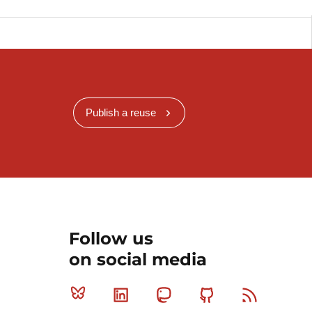
Publish a reuse
Follow us
on social media
Bluesky
Linkedin
Mastodon
Github
RSS