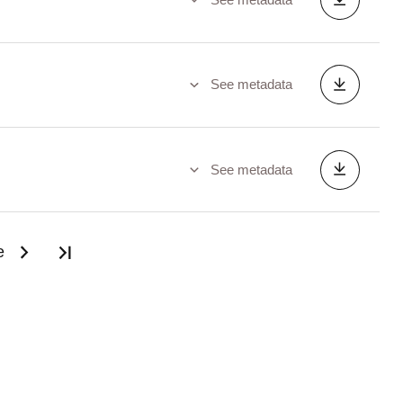
See metadata
See metadata
e
Last page