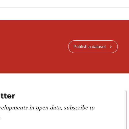
Publish a dataset
tter
velopments in open data, subscribe to
.