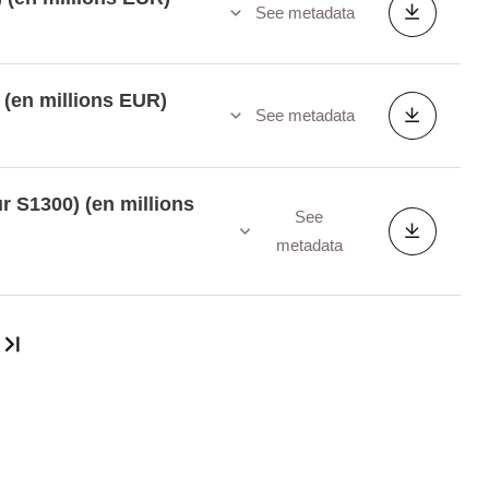
See metadata
) (en millions EUR)
See metadata
ur S1300) (en millions
See
metadata
Last page