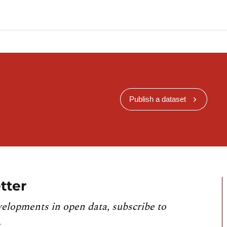
Publish a dataset
tter
velopments in open data, subscribe to
.