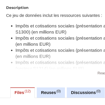
Description
Ce jeu de données inclut les ressources suivantes :
Impôts et cotisations sociales (présentation 
S1300) (en millions EUR)
Impôts et cotisations sociales (présentation 
(en millions EUR)
Impôts et cotisations sociales (présentation
(en millions EUR)
Impôts et cotisations sociales (présentation 
(secteur S1314) (en millions EUR)
Rea
Impôts et cotisations sociales (présentation 
(secteur S212) (en millions EUR)
Impôts et cotisations sociales (présentation 
12
0
0
Européenne (secteurs S1300+S212) (en mil
Files
Reuses
Discussions
Impôts et cotisations sociales (présentation d
S1300) (en millions EUR)