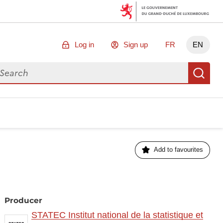
Log in
Sign up
FR
EN
arch for data
Se
Add to favourites
Producer
STATEC Institut national de la statistique et