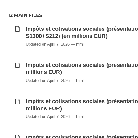
Impôts et cotisations sociales (présentation 
12 MAIN FILES
(en millions EUR)
Impôts et cotisations sociales (présentation 
Impôts et cotisations sociales (présentati
(en millions EUR)
S1300+S212) (en millions EUR)
Impôts et cotisations sociales (présentation d
Updated on April 7, 2026
html
(secteur S1314) (en millions EUR)
Impôts et cotisations sociales (présentation d
(secteur S212) (en millions EUR)
Impôts et cotisations sociales (présentatio
Impôts et cotisations sociales (présentation d
millions EUR)
Européenne (secteurs S1300+S212) (en mil
Updated on April 7, 2026
html
Impôts et cotisations sociales (présentatio
Synchronisé automatiquement depuis la
base de do
millions EUR)
Updated on April 7, 2026
html
Impôts et cotisations sociales (présentatio