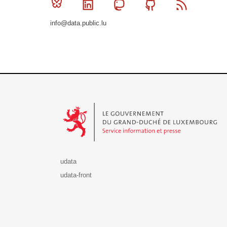
Bluesky
Linkedin
Mastodon
Github
RSS
info@data.public.lu
Le Gouvernement du Grand-Duché de Luxembourg - S
udata
udata-front