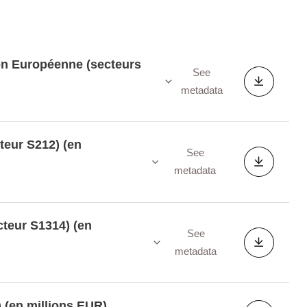
nion Européenne (secteurs
See
metadata
cteur S212) (en
See
metadata
cteur S1314) (en
See
metadata
) (en millions EUR)