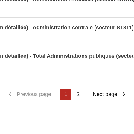
n détaillée) - Administration centrale (secteur S1311
n détaillée) - Total Administrations publiques (secte
First page
Previous page
1
2
Next page