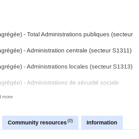
agrégée) - Total Administrations publiques (secteur
agrégée) - Administration centrale (secteur S1311)
 agrégée) - Administrations locales (secteur S1313)
agrégée) - Administrations de sécurité sociale
d more
agrégée) - Institutions de l'Union Européenne
agrégée) - Total Administrations publiques et Union
0
lions EUR)
Community resources
Information
étaillée) - Total Administrations publiques (secteur