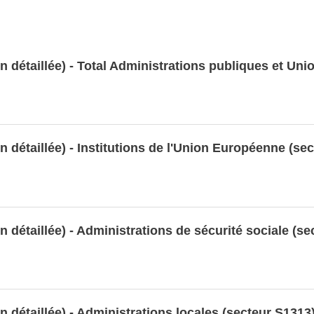
détaillée) - Administration centrale (secteur S1311)
détaillée) - Administrations locales (secteur S1313)
on détaillée) - Total Administrations publiques et U
étaillée) - Administrations de sécurité sociale
étaillée) - Institutions de l'Union Européenne
n détaillée) - Institutions de l'Union Européenne (se
étaillée) - Total Administrations publiques et Union
lions EUR)
n détaillée) - Administrations de sécurité sociale (se
nnées LUSTAT
n détaillée) - Administrations locales (secteur S1313