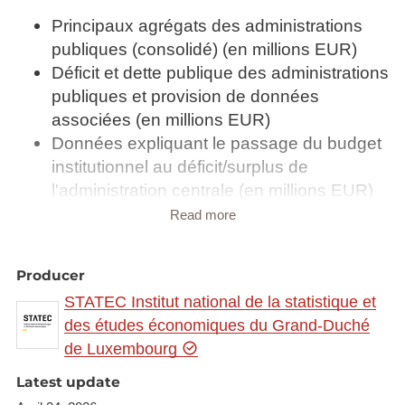
Principaux agrégats des administrations
publiques (consolidé) (en millions EUR)
Déficit et dette publique des administrations
publiques et provision de données
associées (en millions EUR)
Données expliquant le passage du budget
institutionnel au déficit/surplus de
l'administration centrale (en millions EUR)
Données expliquant le passage du budget
Read more
institutionnel au déficit/surplus des
administrations locales (en millions EUR)
Producer
Données expliquant le passage du budget
STATEC Institut national de la statistique et
institutionnel au déficit/surplus des
des études économiques du Grand-Duché
administrations de sécurité sociale (en
de Luxembourg
millions EUR)
Recettes et Dépenses des administrations
Latest update
publiques - Total Administrations publiques