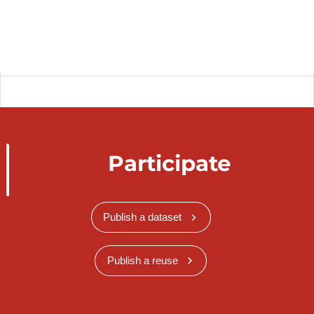
Administrations de sécurité sociale (secteur
SES1314) (en millions EUR)
Synchronisé automatiquement depuis la
base de
données LUSTAT
Participate
Publish a dataset
Publish a reuse