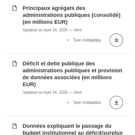
(secteur S1300) (en millions EUR)
Principaux agrégats des
Impôts et cotisations sociales (présentation
administrations publiques (consolidé)
agrégée) - Administration centrale (secteur
(en millions EUR)
S1311) (en millions EUR)
Updated on April 24, 2026
html
Impôts et cotisations sociales (présentation
See metadata
agrégée) - Administrations locales (secteur
S1313) (en millions EUR)
Impôts et cotisations sociales (présentation
Déficit et dette publique des
agrégée) - Administrations de sécurité
administrations publiques et provision
sociale (secteur S1314) (en millions EUR)
de données associées (en millions
Impôts et cotisations sociales (présentation
EUR)
agrégée) - Institutions de l'Union
Updated on April 24, 2026
html
Européenne (secteur S212) (en millions
See metadata
EUR)
Impôts et cotisations sociales (présentation
agrégée) - Total Administrations publiques
Données expliquant le passage du
et Union Européenne (secteurs
budget institutionnel au déficit/surplus