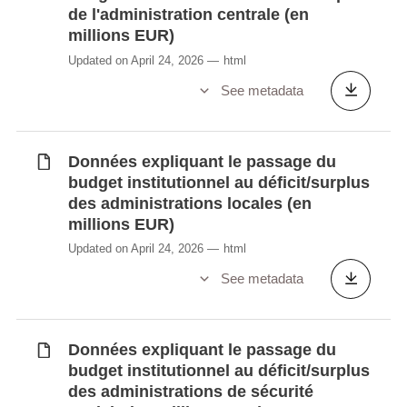
S1300+S212) (en millions EUR)
de l'administration centrale (en
Impôts et cotisations sociales (présentation
millions EUR)
détaillée) - Total Administrations publiques
Updated on April 24, 2026
html
(secteur S1300) (en millions EUR)
See metadata
Impôts et cotisations sociales (présentation
détaillée) - Administration centrale (secteur
S1311) (en millions EUR)
Données expliquant le passage du
Impôts et cotisations sociales (présentation
budget institutionnel au déficit/surplus
détaillée) - Administrations locales (secteur
des administrations locales (en
S1313) (en millions EUR)
millions EUR)
Impôts et cotisations sociales (présentation
Updated on April 24, 2026
html
détaillée) - Administrations de sécurité
See metadata
sociale (secteur S1314) (en millions EUR)
Impôts et cotisations sociales (présentation
détaillée) - Institutions de l'Union
Données expliquant le passage du
Européenne (secteur S212) (en millions
budget institutionnel au déficit/surplus
EUR)
des administrations de sécurité