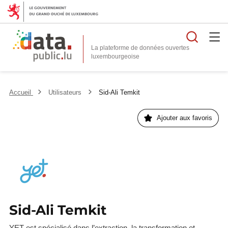
Reche
La plateforme de données ouvertes
Accueil
Utilisateurs
Sid-Ali Temkit
Ajouter aux favoris
Sid-Ali Temkit
YET est spécialisé dans l’extraction, la transformation et