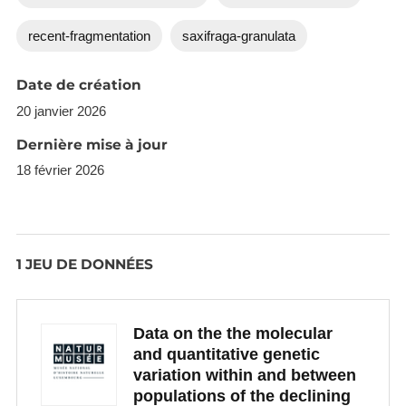
be buffered at least temporarily against the
recent-fragmentation
saxifraga-granulata
negative effects of fragmentation. The relationship
between quantitative genetic and geographic
Date de création
distance may be a more sensitive indicator of
20 janvier 2026
selection than QST–FST differences.
Dernière mise à jour
18 février 2026
1 JEU DE DONNÉES
Data on the the molecular
and quantitative genetic
variation within and between
populations of the declining