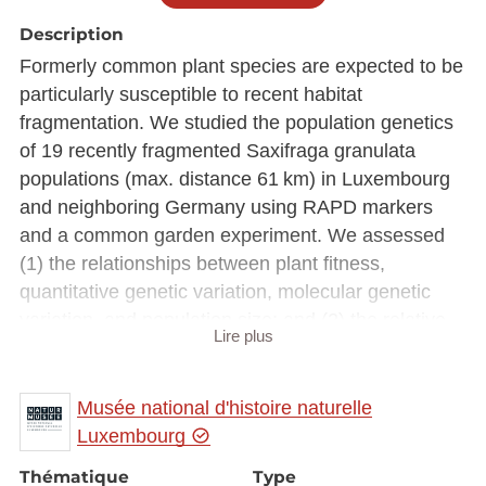
Description
Formerly common plant species are expected to be
particularly susceptible to recent habitat
fragmentation. We studied the population genetics
of 19 recently fragmented Saxifraga granulata
populations (max. distance 61 km) in Luxembourg
and neighboring Germany using RAPD markers
and a common garden experiment. We assessed
(1) the relationships between plant fitness,
quantitative genetic variation, molecular genetic
variation, and population size; and (2) the relative
Lire plus
importance of genetic drift and selection in shaping
genetic variation. Molecular genetic diversity was
high but did not correlate with population size,
Musée national d'histoire naturelle
habitat conditions, or plant performance. Genetic
Luxembourg
differentiation was low (FST = 0.079 ± 0.135), and
Thématique
Type