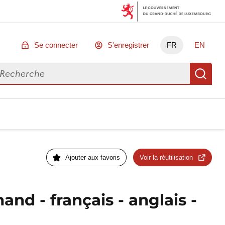
Se connecter
S'enregistrer
FR
EN
chercher des données
Re
Ajouter aux favoris
Voir la réutilisation
and - français - anglais -