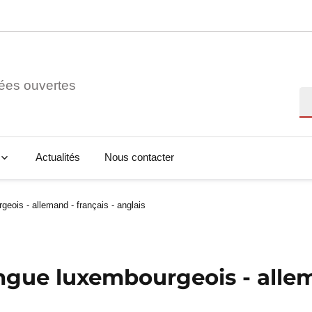
ées ouvertes
Re
Actualités
Nous contacter
rgeois - allemand - français - anglais
ingue luxembourgeois - allem