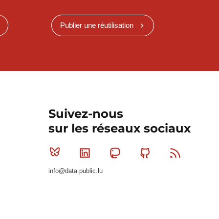
Publier une réutilisation
Suivez-nous
sur les réseaux sociaux
Bluesky
Linkedin
Mastodon
Github
RSS
info@data.public.lu