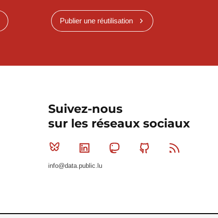
Publier une réutilisation
Suivez-nous
sur les réseaux sociaux
Bluesky
Linkedin
Mastodon
Github
RSS
info@data.public.lu