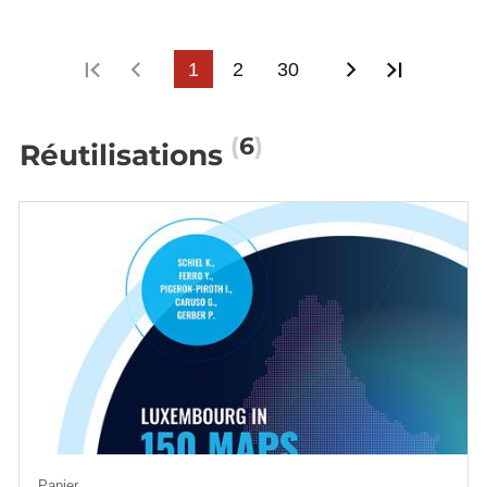
Première page
Page précédente
1
2
30
Page suivant
Dernièr
6
Réutilisations
Papier