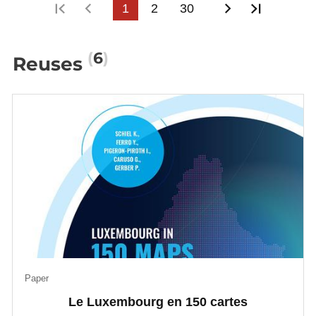
First page
Previous page
1
2
30
Next page
Last pa
6
Reuses
Paper
Le Luxembourg en 150 cartes