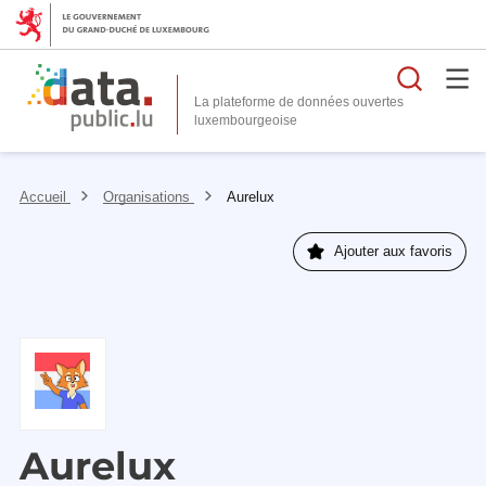
Reche
La plateforme de données ouvertes
Accueil
Organisations
Aurelux
Ajouter aux favoris
Aurelux