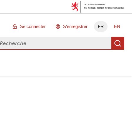
Se connecter
S'enregistrer
FR
EN
chercher des données
Re