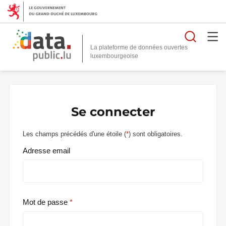
Reche
La plateforme de données ouvertes
Se connecter
Les champs précédés d'une étoile (
*
) sont obligatoires.
Adresse email
Mot de passe