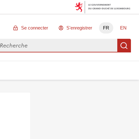
Se connecter
S'enregistrer
FR
EN
chercher des données
Re