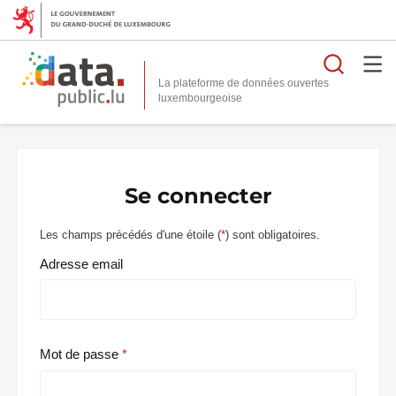
Reche
La plateforme de données ouvertes
Se connecter
Les champs précédés d'une étoile (
*
) sont obligatoires.
Adresse email
Mot de passe