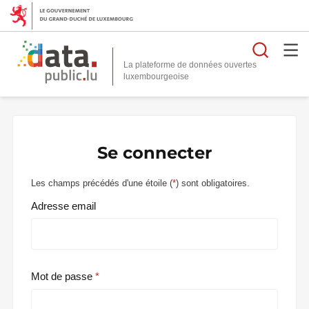
Reche
La plateforme de données ouvertes
Se connecter
Les champs précédés d'une étoile (
*
) sont obligatoires.
Adresse email
Mot de passe