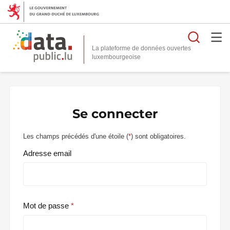
Reche
La plateforme de données ouvertes
Se connecter
Les champs précédés d'une étoile (
*
) sont obligatoires.
Adresse email
Mot de passe