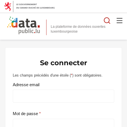
Reche
La plateforme de données ouvertes
Se connecter
Les champs précédés d'une étoile (
*
) sont obligatoires.
Adresse email
Mot de passe