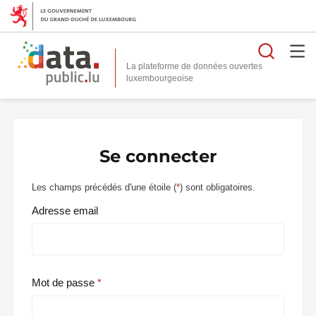
Reche
La plateforme de données ouvertes
Se connecter
Les champs précédés d'une étoile (
*
) sont obligatoires.
Adresse email
Mot de passe