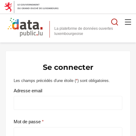
Reche
La plateforme de données ouvertes
Se connecter
Les champs précédés d'une étoile (
*
) sont obligatoires.
Adresse email
Mot de passe