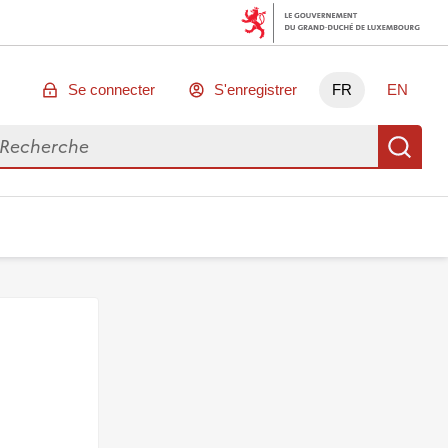
Se connecter
S'enregistrer
FR
EN
chercher des données
Re