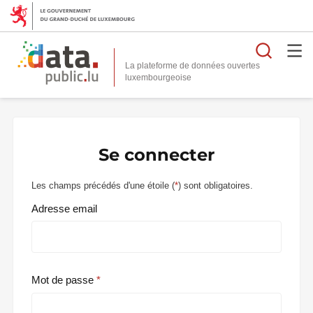
Reche
La plateforme de données ouvertes
Se connecter
Les champs précédés d'une étoile (
*
) sont obligatoires.
Adresse email
Mot de passe