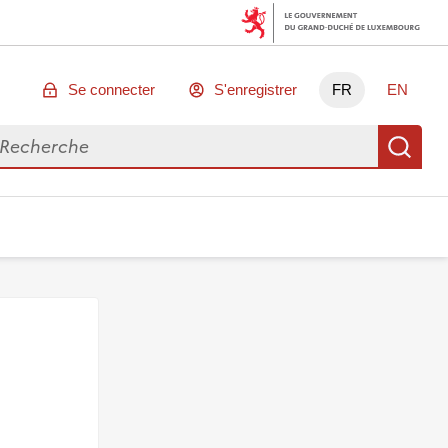
Se connecter
S'enregistrer
FR
EN
chercher des données
Re