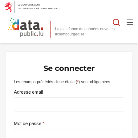
Reche
La plateforme de données ouvertes
Se connecter
Les champs précédés d'une étoile (
*
) sont obligatoires.
Adresse email
Mot de passe