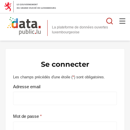
Reche
La plateforme de données ouvertes
Se connecter
Les champs précédés d'une étoile (
*
) sont obligatoires.
Adresse email
Mot de passe