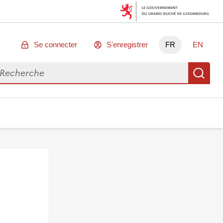
Se connecter
S'enregistrer
FR
EN
chercher des données
Re