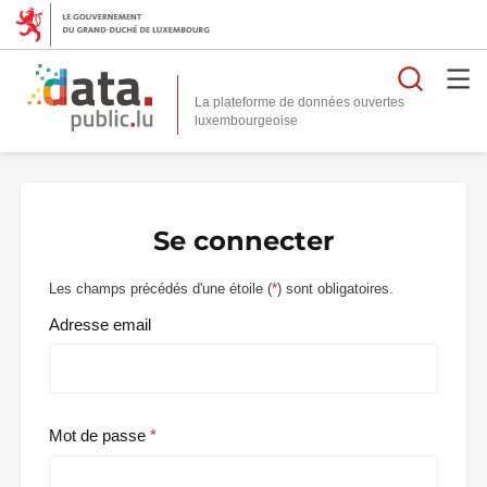
Reche
La plateforme de données ouvertes
Se connecter
Les champs précédés d'une étoile (
*
) sont obligatoires.
Adresse email
Mot de passe