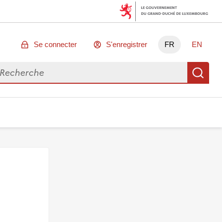
Se connecter
S'enregistrer
FR
EN
chercher des données
Re