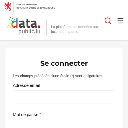
Reche
La plateforme de données ouvertes
Se connecter
Les champs précédés d'une étoile (
*
) sont obligatoires.
Adresse email
Mot de passe